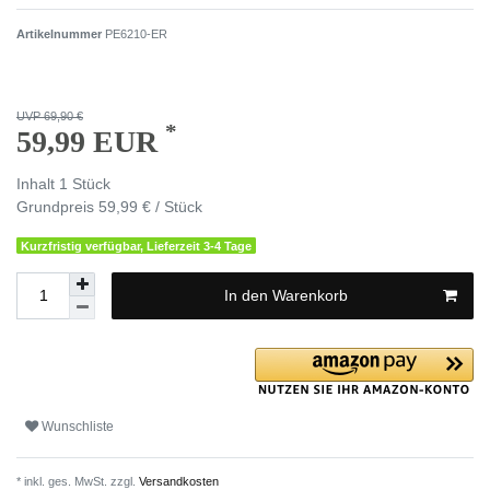
Artikelnummer
PE6210-ER
UVP 69,90 €
*
59,99 EUR
Inhalt
1
Stück
Grundpreis
59,99 € / Stück
Kurzfristig verfügbar, Lieferzeit 3-4 Tage
In den Warenkorb
Wunschliste
* inkl. ges. MwSt. zzgl.
Versandkosten