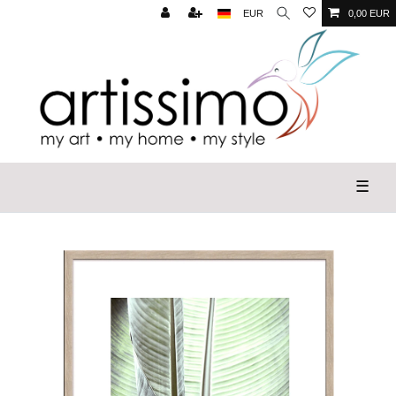
EUR
0,00 EUR
☰