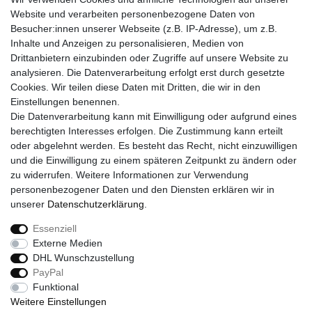
UNTERNEHMEN
Website und verarbeiten personenbezogene Daten von
Über uns
Besucher:innen unserer Webseite (z.B. IP-Adresse), um z.B.
Kontakt
Inhalte und Anzeigen zu personalisieren, Medien von
Drittanbietern einzubinden oder Zugriffe auf unsere Website zu
SERVICE
analysieren. Die Datenverarbeitung erfolgt erst durch gesetzte
Versand
Cookies. Wir teilen diese Daten mit Dritten, die wir in den
Zahlung
Einstellungen benennen.
Hilfe
Die Datenverarbeitung kann mit Einwilligung oder aufgrund eines
berechtigten Interesses erfolgen. Die Zustimmung kann erteilt
RECHTLICHES
oder abgelehnt werden. Es besteht das Recht, nicht einzuwilligen
Widerrufsrecht
und die Einwilligung zu einem späteren Zeitpunkt zu ändern oder
Widerrufsformular
zu widerrufen. Weitere Informationen zur Verwendung
Impressum
personenbezogener Daten und den Diensten erklären wir in
Datenschutzerklärung
unserer
Daten­schutz­erklärung
.
AGB
Essenziell
Externe Medien
DHL Wunschzustellung
Widerrufs­recht
Widerrufs­formular
Impressum
PayPal
Funktional
Weitere Einstellungen
Daten­schutz­erklärung
AGB
Kontakt