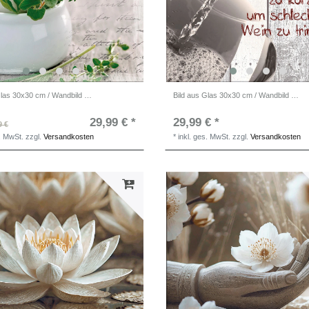
Bild aus Glas 30x30 cm / Wandbild Küche / Küchendeko Wand
Bild aus Glas 30x30 cm / Wandbild Küche / Küchendeko Wand
29,99 € *
29,99 € *
9 €
s. MwSt.
zzgl.
Versandkosten
*
inkl. ges. MwSt.
zzgl.
Versandkosten