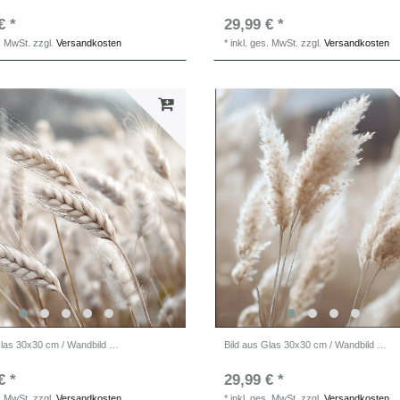
€ *
29,99 € *
s. MwSt.
zzgl.
Versandkosten
*
inkl. ges. MwSt.
zzgl.
Versandkosten
Bild aus Glas 30x30 cm / Wandbild quadratisch natur
Bild aus Glas 30x30 cm / Wandbild quadratisch Gräser
€ *
29,99 € *
s. MwSt.
zzgl.
Versandkosten
*
inkl. ges. MwSt.
zzgl.
Versandkosten