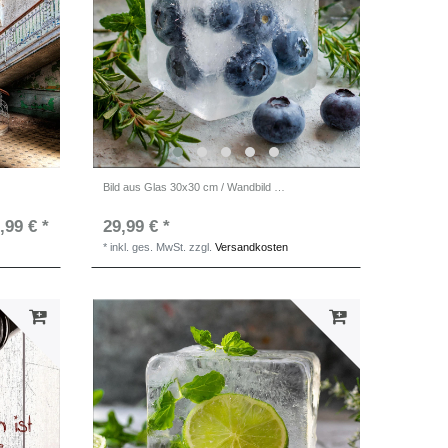
Bild aus Glas 30x30 cm / Wandbild Küche / Küchendeko Wand
,99 € *
29,99 € *
*
inkl. ges. MwSt.
zzgl.
Versandkosten