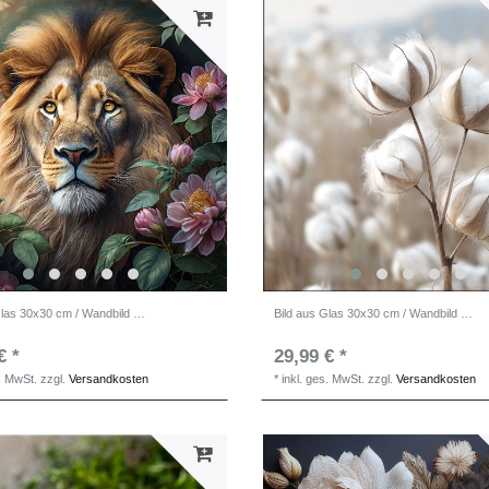
Bild aus Glas 30x30 cm / Wandbild quadratisch
Bild aus Glas 30x30 cm / Wandbild quadratisch Gräser
€ *
29,99 € *
s. MwSt.
zzgl.
Versandkosten
*
inkl. ges. MwSt.
zzgl.
Versandkosten