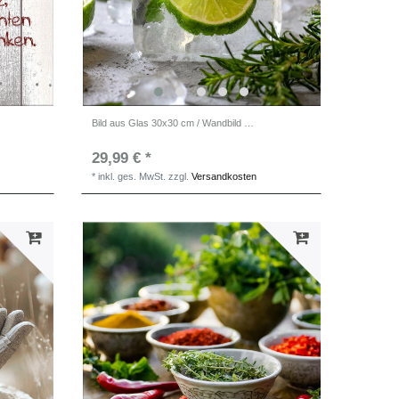
Bild aus Glas 30x30 cm / Wandbild Küche / Küchendeko Wand
29,99 € *
*
inkl. ges. MwSt.
zzgl.
Versandkosten