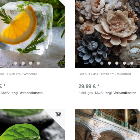
Bild aus Glas 30x30 cm / Wandbild Küche / Küchendeko Wand
Bild aus Glas 30x30 cm / Wandbild / Blumenbild
€ *
29,99 € *
s. MwSt.
zzgl.
Versandkosten
*
inkl. ges. MwSt.
zzgl.
Versandkosten