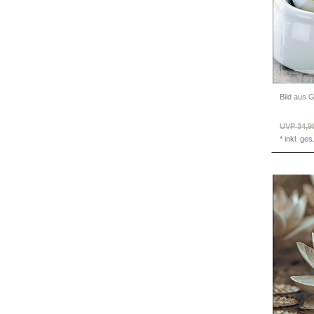
UVP 34,9
*
inkl. ge