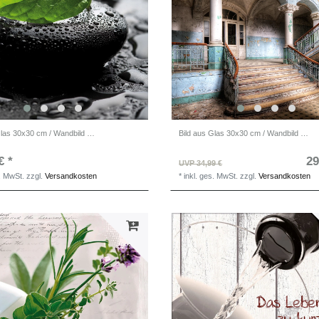
Bild aus Glas 30x30 cm / Wandbild quadratisch
Bild aus Glas 30x30 cm / Wandbild quadratisch / Lost Places
€ *
29
UVP 34,99 €
s. MwSt.
zzgl.
Versandkosten
*
inkl. ges. MwSt.
zzgl.
Versandkosten