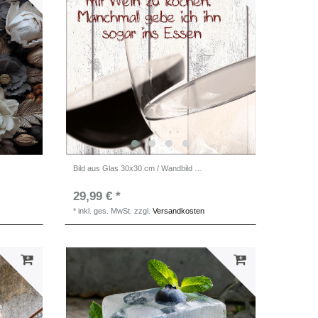
Bild aus Glas 30x30 cm / Wandbild Küche / Küchendeko Wand
29,99 € *
*
inkl. ges. MwSt.
zzgl.
Versandkosten