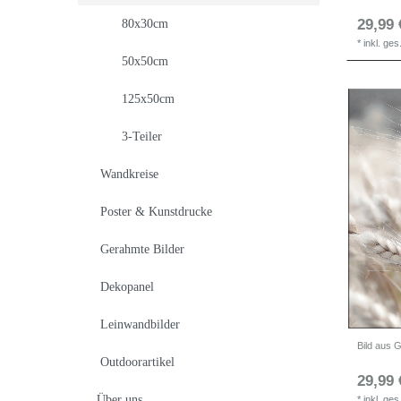
29,99 
80x30cm
*
inkl. ge
50x50cm
125x50cm
3-Teiler
Wandkreise
Poster & Kunstdrucke
Gerahmte Bilder
Dekopanel
Leinwandbilder
Outdoorartikel
29,99 
Über uns
*
inkl. ge