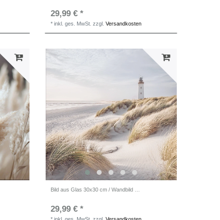
29,99 € *
*
inkl. ges. MwSt.
zzgl.
Versandkosten
Bild aus Glas 30x30 cm / Wandbild / Strandbild
29,99 € *
*
inkl. ges. MwSt.
zzgl.
Versandkosten