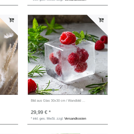
Bild aus Glas 30x30 cm / Wandbild Küche / Küchendeko Wand
29,99 € *
*
inkl. ges. MwSt.
zzgl.
Versandkosten