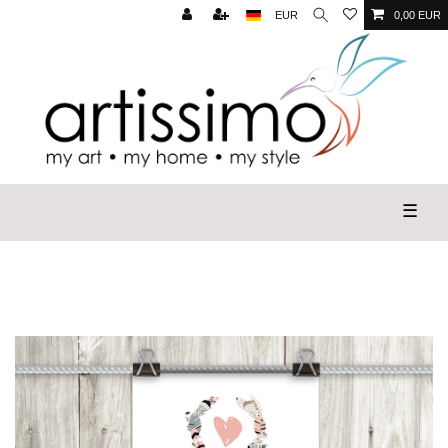
EUR
0,00 EUR
☰