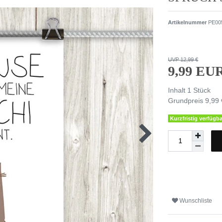
Artikelnummer
PE00
UVP 12,99 €
9,99 EU
Inhalt
1
Stück
Grundpreis
9,99 
Kurzfristig verfügba
Wunschliste