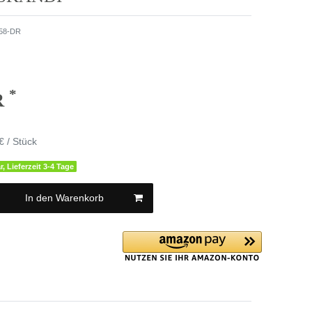
58-DR
*
R
€ / Stück
r, Lieferzeit 3-4 Tage
In den Warenkorb