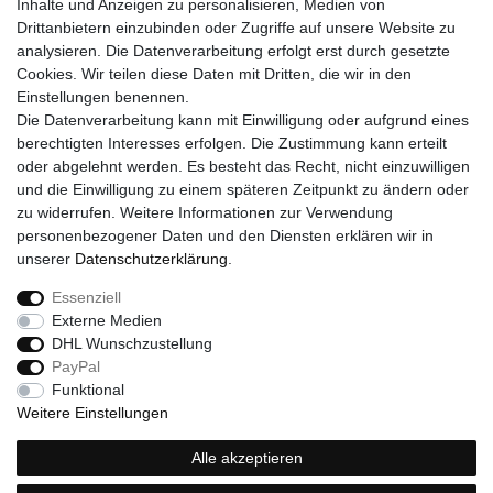
Kontakt
Inhalte und Anzeigen zu personalisieren, Medien von
Drittanbietern einzubinden oder Zugriffe auf unsere Website zu
SERVICE
analysieren. Die Datenverarbeitung erfolgt erst durch gesetzte
Versand
Cookies. Wir teilen diese Daten mit Dritten, die wir in den
Zahlung
Einstellungen benennen.
Hilfe
Die Datenverarbeitung kann mit Einwilligung oder aufgrund eines
berechtigten Interesses erfolgen. Die Zustimmung kann erteilt
RECHTLICHES
oder abgelehnt werden. Es besteht das Recht, nicht einzuwilligen
Widerrufsrecht
und die Einwilligung zu einem späteren Zeitpunkt zu ändern oder
Widerrufsformular
zu widerrufen. Weitere Informationen zur Verwendung
Impressum
personenbezogener Daten und den Diensten erklären wir in
Datenschutzerklärung
unserer
Daten­schutz­erklärung
.
AGB
Essenziell
Externe Medien
DHL Wunschzustellung
Widerrufs­recht
Widerrufs­formular
Impressum
PayPal
Funktional
Weitere Einstellungen
Daten­schutz­erklärung
AGB
Kontakt
Alle akzeptieren