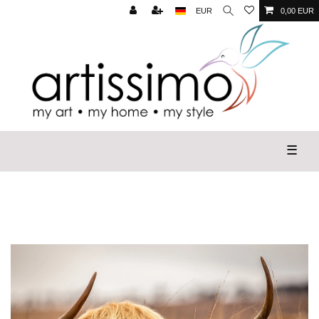
EUR
0,00 EUR
☰