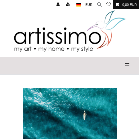
EUR
0,00 EUR
☰