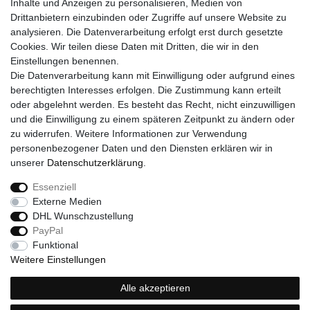
Kontakt
Inhalte und Anzeigen zu personalisieren, Medien von
Drittanbietern einzubinden oder Zugriffe auf unsere Website zu
SERVICE
analysieren. Die Datenverarbeitung erfolgt erst durch gesetzte
Versand
Cookies. Wir teilen diese Daten mit Dritten, die wir in den
Zahlung
Einstellungen benennen.
Hilfe
Die Datenverarbeitung kann mit Einwilligung oder aufgrund eines
berechtigten Interesses erfolgen. Die Zustimmung kann erteilt
RECHTLICHES
oder abgelehnt werden. Es besteht das Recht, nicht einzuwilligen
Widerrufsrecht
und die Einwilligung zu einem späteren Zeitpunkt zu ändern oder
Widerrufsformular
zu widerrufen. Weitere Informationen zur Verwendung
Impressum
personenbezogener Daten und den Diensten erklären wir in
Datenschutzerklärung
unserer
Daten­schutz­erklärung
.
AGB
Essenziell
Externe Medien
DHL Wunschzustellung
Widerrufs­recht
Widerrufs­formular
Impressum
PayPal
Funktional
Weitere Einstellungen
Daten­schutz­erklärung
AGB
Kontakt
Alle akzeptieren