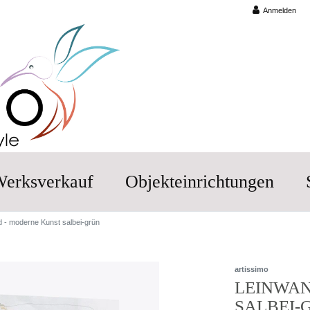
Anmelden
erksverkauf
Objekteinrichtungen
d - moderne Kunst salbei-grün
artissimo
LEINWAN
SALBEI-