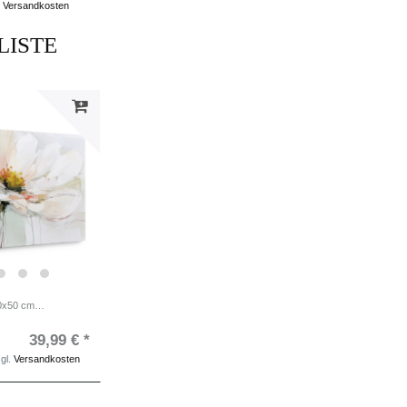
Versandkosten
LISTE
Bild auf Leinwand 70x50 cm Wandbild - moderne Kunst salbei-grün
39,99 € *
gl.
Versandkosten