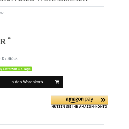
92
*
UR
 € / Stück
r, Lieferzeit 3-4 Tage
In den Warenkorb