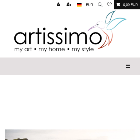
EUR
0,00 EUR
☰