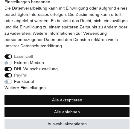
Zahlung
Einstellungen benennen.
Hilfe
Die Datenverarbeitung kann mit Einwilligung oder aufgrund eines
berechtigten Interesses erfolgen. Die Zustimmung kann erteilt
RECHTLICHES
oder abgelehnt werden. Es besteht das Recht, nicht einzuwilligen
Widerrufsrecht
und die Einwilligung zu einem späteren Zeitpunkt zu ändern oder
Widerrufsformular
zu widerrufen. Weitere Informationen zur Verwendung
Impressum
personenbezogener Daten und den Diensten erklären wir in
Datenschutzerklärung
unserer
Daten­schutz­erklärung
.
AGB
Essenziell
Externe Medien
DHL Wunschzustellung
Widerrufs­recht
Widerrufs­formular
Impressum
PayPal
Funktional
Weitere Einstellungen
Daten­schutz­erklärung
AGB
Kontakt
Alle akzeptieren
Alle ablehnen
© Copyright 2026 | Alle Rechte vorbehalten.
Auswahl akzeptieren