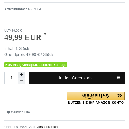
Artikelnummer
AG1936A
UVP 59,99 €
*
49,99 EUR
Inhalt
1
Stück
Grundpreis
49,99 € / Stück
Kurzfristig verfügbar, Lieferzeit 3-4 Tage
In den Warenkorb
Wunschliste
* inkl. ges. MwSt. zzgl.
Versandkosten