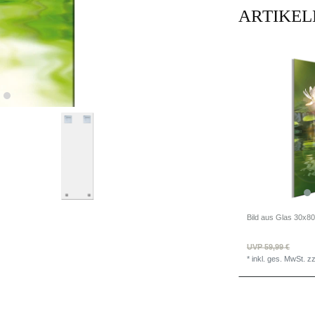
ARTIKEL
UVP 59,99 €
*
inkl. ges. MwSt.
zz