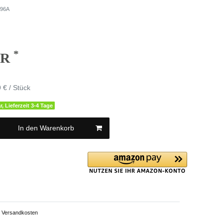
96A
*
UR
 € / Stück
r, Lieferzeit 3-4 Tage
In den Warenkorb
Versandkosten