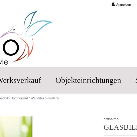
Anmelden
erksverkauf
Objekteinrichtungen
Wandbild Hochformat / Wanddeko modern
artissimo
GLASBIL