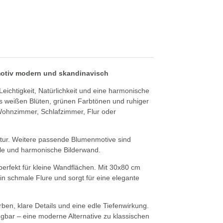
motiv modern und skandinavisch
Leichtigkeit, Natürlichkeit und eine harmonische
s weißen Blüten, grünen Farbtönen und ruhiger
Wohnzimmer, Schlafzimmer, Flur oder
atur. Weitere passende Blumenmotive sind
lle und harmonische Bilderwand.
erfekt für kleine Wandflächen. Mit 30x80 cm
n schmale Flure und sorgt für eine elegante
rben, klare Details und eine edle Tiefenwirkung.
ängbar – eine moderne Alternative zu klassischen