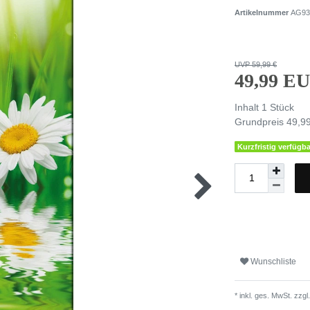
Artikelnummer
AG93
UVP 59,99 €
49,99 E
Inhalt
1
Stück
Grundpreis
49,99
Kurzfristig verfügba
Wunschliste
* inkl. ges. MwSt. zzgl.