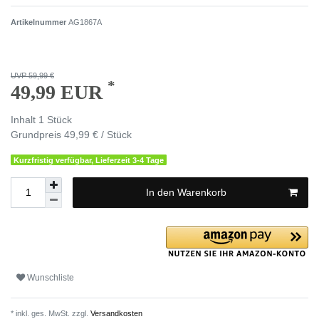
Artikelnummer
AG1867A
UVP 59,99 €
*
49,99 EUR
Inhalt
1
Stück
Grundpreis
49,99 € / Stück
Kurzfristig verfügbar, Lieferzeit 3-4 Tage
In den Warenkorb
Wunschliste
* inkl. ges. MwSt. zzgl.
Versandkosten