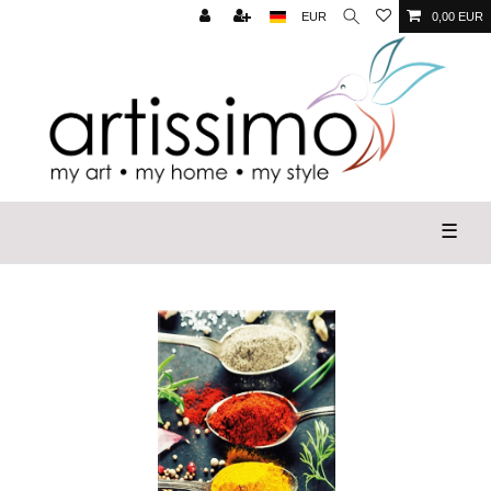
EUR
0,00 EUR
☰