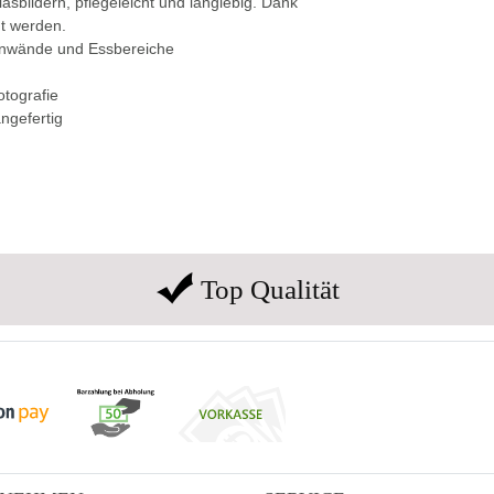
asbildern, pflegeleicht und langlebig. Dank
t werden.
enwände und Essbereiche
otografie
ngefertig
Top Qualität