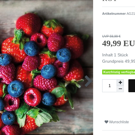
Artikelnummer
AG21
UVP 59,99 €
49,99 E
Inhalt
1
Stück
Grundpreis
49,99
Kurzfristig verfügba
Wunschliste