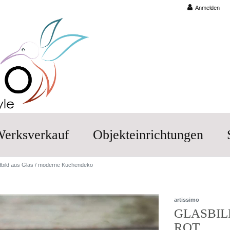
Anmelden
erksverkauf
Objekteinrichtungen
dbild aus Glas / moderne Küchendeko
artissimo
GLASBIL
ROT