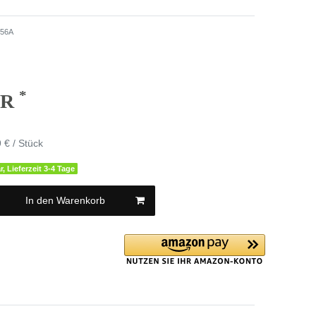
56A
*
UR
 € / Stück
r, Lieferzeit 3-4 Tage
In den Warenkorb