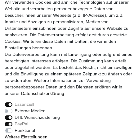
Wir verwenden Cookies und ähnliche Technologien auf unserer
UNTERNEHMEN
Website und verarbeiten personenbezogene Daten von
Über uns
Besucher:innen unserer Webseite (z.B. IP-Adresse), um z.B.
Kontakt
Inhalte und Anzeigen zu personalisieren, Medien von
Drittanbietern einzubinden oder Zugriffe auf unsere Website zu
SERVICE
analysieren. Die Datenverarbeitung erfolgt erst durch gesetzte
Versand
Cookies. Wir teilen diese Daten mit Dritten, die wir in den
Zahlung
Einstellungen benennen.
Hilfe
Die Datenverarbeitung kann mit Einwilligung oder aufgrund eines
berechtigten Interesses erfolgen. Die Zustimmung kann erteilt
RECHTLICHES
oder abgelehnt werden. Es besteht das Recht, nicht einzuwilligen
Widerrufsrecht
und die Einwilligung zu einem späteren Zeitpunkt zu ändern oder
Widerrufsformular
zu widerrufen. Weitere Informationen zur Verwendung
Impressum
personenbezogener Daten und den Diensten erklären wir in
Datenschutzerklärung
unserer
Daten­schutz­erklärung
.
AGB
Essenziell
Externe Medien
DHL Wunschzustellung
Widerrufs­recht
Widerrufs­formular
Impressum
PayPal
Funktional
Weitere Einstellungen