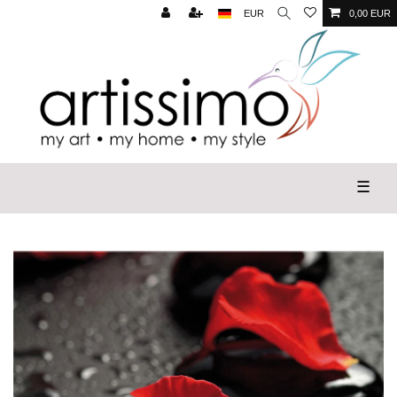
EUR
0,00 EUR
☰