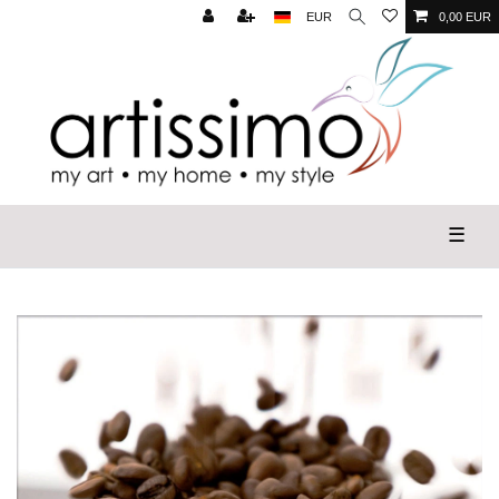
EUR
0,00 EUR
☰