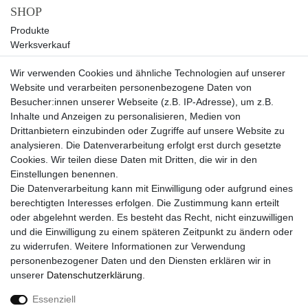
SHOP
Produkte
Werksverkauf
Sale
Wir verwenden Cookies und ähnliche Technologien auf unserer
UNTERNEHMEN
Website und verarbeiten personenbezogene Daten von
Über uns
Besucher:innen unserer Webseite (z.B. IP-Adresse), um z.B.
Kontakt
Inhalte und Anzeigen zu personalisieren, Medien von
Drittanbietern einzubinden oder Zugriffe auf unsere Website zu
SERVICE
analysieren. Die Datenverarbeitung erfolgt erst durch gesetzte
Versand
Cookies. Wir teilen diese Daten mit Dritten, die wir in den
Zahlung
Einstellungen benennen.
Hilfe
Die Datenverarbeitung kann mit Einwilligung oder aufgrund eines
berechtigten Interesses erfolgen. Die Zustimmung kann erteilt
RECHTLICHES
oder abgelehnt werden. Es besteht das Recht, nicht einzuwilligen
Widerrufsrecht
und die Einwilligung zu einem späteren Zeitpunkt zu ändern oder
Widerrufsformular
zu widerrufen. Weitere Informationen zur Verwendung
Impressum
personenbezogener Daten und den Diensten erklären wir in
Datenschutzerklärung
unserer
Daten­schutz­erklärung
.
AGB
Essenziell