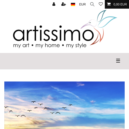
EUR
0,00 EUR
☰