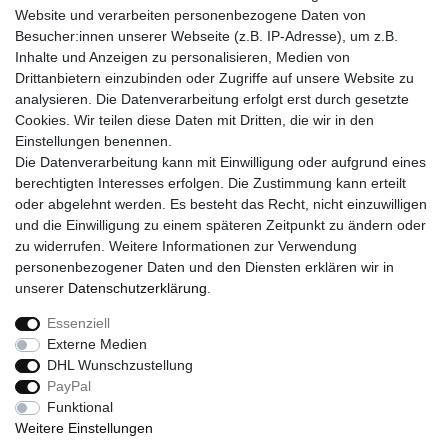
UNTERNEHMEN
Website und verarbeiten personenbezogene Daten von
Über uns
Besucher:innen unserer Webseite (z.B. IP-Adresse), um z.B.
Kontakt
Inhalte und Anzeigen zu personalisieren, Medien von
Drittanbietern einzubinden oder Zugriffe auf unsere Website zu
SERVICE
analysieren. Die Datenverarbeitung erfolgt erst durch gesetzte
Versand
Cookies. Wir teilen diese Daten mit Dritten, die wir in den
Zahlung
Einstellungen benennen.
Hilfe
Die Datenverarbeitung kann mit Einwilligung oder aufgrund eines
berechtigten Interesses erfolgen. Die Zustimmung kann erteilt
RECHTLICHES
oder abgelehnt werden. Es besteht das Recht, nicht einzuwilligen
Widerrufsrecht
und die Einwilligung zu einem späteren Zeitpunkt zu ändern oder
Widerrufsformular
zu widerrufen. Weitere Informationen zur Verwendung
Impressum
personenbezogener Daten und den Diensten erklären wir in
Datenschutzerklärung
unserer
Daten­schutz­erklärung
.
AGB
Essenziell
Externe Medien
DHL Wunschzustellung
Widerrufs­recht
Widerrufs­formular
Impressum
PayPal
Funktional
Weitere Einstellungen
Daten­schutz­erklärung
AGB
Kontakt