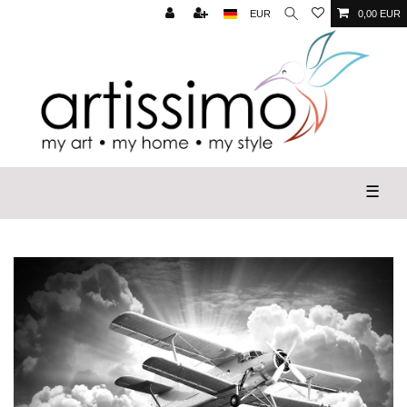
EUR
0,00 EUR
☰