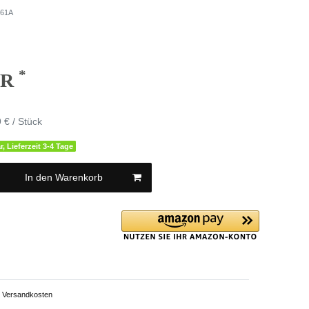
61A
*
UR
 € / Stück
r, Lieferzeit 3-4 Tage
In den Warenkorb
Versandkosten