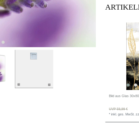
ARTIKEL
UVP 59,99 €
*
inkl. ges. MwSt.
zz