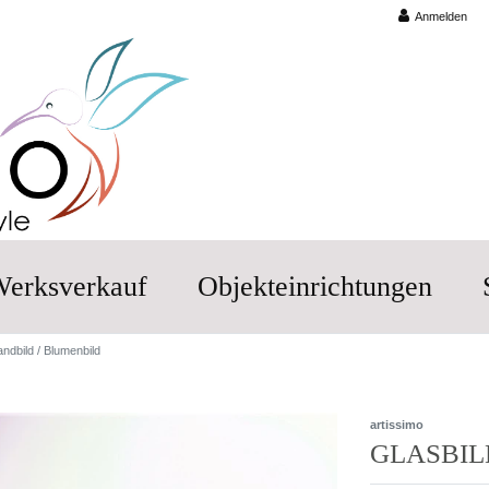
Anmelden
erksverkauf
Objekteinrichtungen
ndbild / Blumenbild
artissimo
GLASBIL