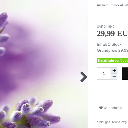
Artikelnummer
AG20
UVP 34,99 €
29,99 E
Inhalt
1
Stück
Grundpreis
29,99
Kurzfristig verfügba
Wunschliste
* inkl. ges. MwSt. zzgl.