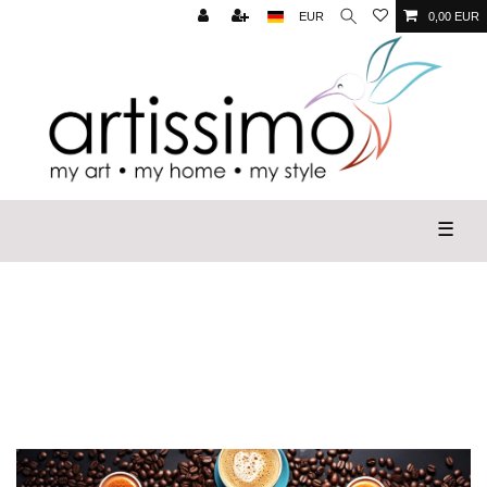
EUR
0,00 EUR
☰