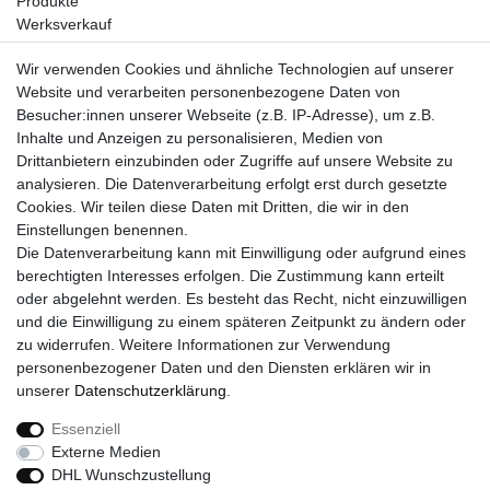
Produkte
Werksverkauf
Sale
Wir verwenden Cookies und ähnliche Technologien auf unserer
UNTERNEHMEN
Website und verarbeiten personenbezogene Daten von
Über uns
Besucher:innen unserer Webseite (z.B. IP-Adresse), um z.B.
Kontakt
Inhalte und Anzeigen zu personalisieren, Medien von
Drittanbietern einzubinden oder Zugriffe auf unsere Website zu
SERVICE
analysieren. Die Datenverarbeitung erfolgt erst durch gesetzte
Versand
Cookies. Wir teilen diese Daten mit Dritten, die wir in den
Zahlung
Einstellungen benennen.
Hilfe
Die Datenverarbeitung kann mit Einwilligung oder aufgrund eines
berechtigten Interesses erfolgen. Die Zustimmung kann erteilt
RECHTLICHES
oder abgelehnt werden. Es besteht das Recht, nicht einzuwilligen
Widerrufsrecht
und die Einwilligung zu einem späteren Zeitpunkt zu ändern oder
Widerrufsformular
zu widerrufen. Weitere Informationen zur Verwendung
Impressum
personenbezogener Daten und den Diensten erklären wir in
Datenschutzerklärung
unserer
Daten­schutz­erklärung
.
AGB
Essenziell
Externe Medien
DHL Wunschzustellung
Widerrufs­recht
Widerrufs­formular
Impressum