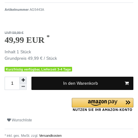
Artikelnummer
AG5443A
UVP 59,99 €
*
49,99 EUR
Inhalt
1
Stück
Grundpreis
49,99 € / Stück
Kurzfristig verfügbar, Lieferzeit 3-4 Tage
In den Warenkorb
Wunschliste
* inkl. ges. MwSt. zzgl.
Versandkosten