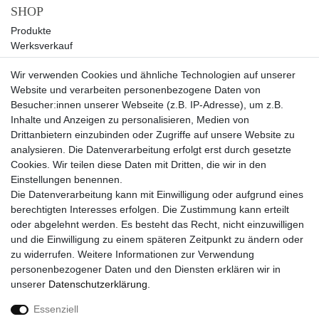
SHOP
Produkte
Werksverkauf
Sale
Wir verwenden Cookies und ähnliche Technologien auf unserer
UNTERNEHMEN
Website und verarbeiten personenbezogene Daten von
Über uns
Besucher:innen unserer Webseite (z.B. IP-Adresse), um z.B.
Kontakt
Inhalte und Anzeigen zu personalisieren, Medien von
Drittanbietern einzubinden oder Zugriffe auf unsere Website zu
SERVICE
analysieren. Die Datenverarbeitung erfolgt erst durch gesetzte
Versand
Cookies. Wir teilen diese Daten mit Dritten, die wir in den
Zahlung
Einstellungen benennen.
Hilfe
Die Datenverarbeitung kann mit Einwilligung oder aufgrund eines
berechtigten Interesses erfolgen. Die Zustimmung kann erteilt
RECHTLICHES
oder abgelehnt werden. Es besteht das Recht, nicht einzuwilligen
Widerrufsrecht
und die Einwilligung zu einem späteren Zeitpunkt zu ändern oder
Widerrufsformular
zu widerrufen. Weitere Informationen zur Verwendung
Impressum
personenbezogener Daten und den Diensten erklären wir in
Datenschutzerklärung
unserer
Daten­schutz­erklärung
.
AGB
Essenziell