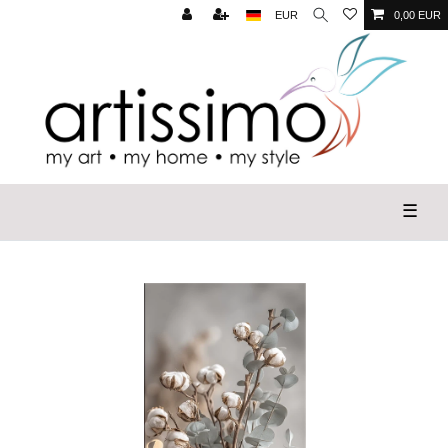
EUR
0,00 EUR
☰