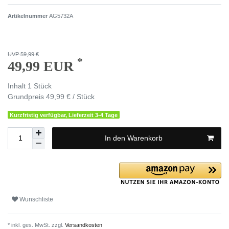
Artikelnummer
AG5732A
UVP 59,99 €
*
49,99 EUR
Inhalt
1
Stück
Grundpreis
49,99 € / Stück
Kurzfristig verfügbar, Lieferzeit 3-4 Tage
In den Warenkorb
Wunschliste
* inkl. ges. MwSt. zzgl.
Versandkosten