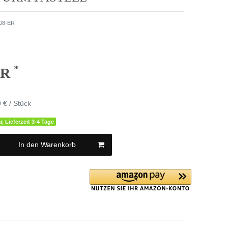
08-ER
*
UR
 € / Stück
r, Lieferzeit 3-4 Tage
In den Warenkorb