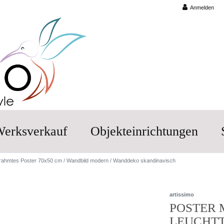
Anmelden
erksverkauf
Objekteinrichtungen
ahmtes Poster 70x50 cm / Wandbild modern / Wanddeko skandinavisch
artissimo
POSTER 
LEUCHTT