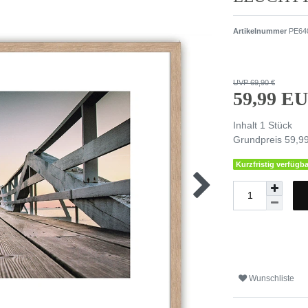
Artikelnummer
PE64
UVP 69,90 €
59,99 E
Inhalt
1
Stück
Grundpreis
59,99
Kurzfristig verfügba
Wunschliste