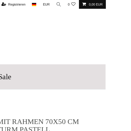
Registrieren
EUR
0
0,00 EUR
Sale
MIT RAHMEN 70X50 CM
URM PASTELL