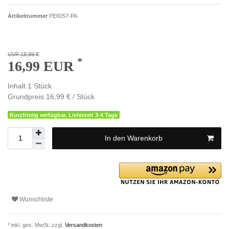
Artikelnummer
PE6057-PA
UVP 18,99 €
*
16,99 EUR
Inhalt
1
Stück
Grundpreis
16,99 € / Stück
Kurzfristig verfügbar, Lieferzeit 3-4 Tage
In den Warenkorb
Wunschliste
* inkl. ges. MwSt. zzgl.
Versandkosten