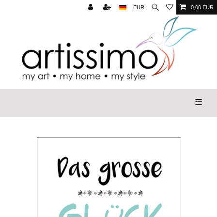
EUR
0,00 EUR
☰