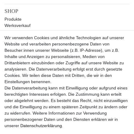
SHOP
Produkte
Werksverkauf
Sale
Wir verwenden Cookies und ähnliche Technologien auf unserer
UNTERNEHMEN
Website und verarbeiten personenbezogene Daten von
Über uns
Besucher:innen unserer Webseite (z.B. IP-Adresse), um z.B.
Kontakt
Inhalte und Anzeigen zu personalisieren, Medien von
Drittanbietern einzubinden oder Zugriffe auf unsere Website zu
SERVICE
analysieren. Die Datenverarbeitung erfolgt erst durch gesetzte
Versand
Cookies. Wir teilen diese Daten mit Dritten, die wir in den
Zahlung
Einstellungen benennen.
Hilfe
Die Datenverarbeitung kann mit Einwilligung oder aufgrund eines
berechtigten Interesses erfolgen. Die Zustimmung kann erteilt
RECHTLICHES
oder abgelehnt werden. Es besteht das Recht, nicht einzuwilligen
Widerrufsrecht
und die Einwilligung zu einem späteren Zeitpunkt zu ändern oder
Widerrufsformular
zu widerrufen. Weitere Informationen zur Verwendung
Impressum
personenbezogener Daten und den Diensten erklären wir in
Datenschutzerklärung
unserer
Daten­schutz­erklärung
.
AGB