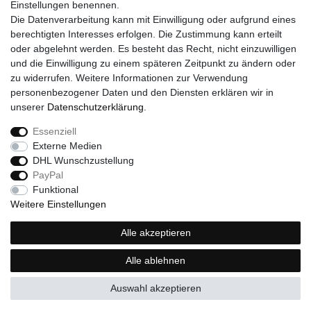
Zahlung
Einstellungen benennen.
Hilfe
Die Datenverarbeitung kann mit Einwilligung oder aufgrund eines
berechtigten Interesses erfolgen. Die Zustimmung kann erteilt
RECHTLICHES
oder abgelehnt werden. Es besteht das Recht, nicht einzuwilligen
Widerrufsrecht
und die Einwilligung zu einem späteren Zeitpunkt zu ändern oder
Widerrufsformular
zu widerrufen. Weitere Informationen zur Verwendung
Impressum
personenbezogener Daten und den Diensten erklären wir in
Datenschutzerklärung
unserer
Daten­schutz­erklärung
.
AGB
Essenziell
Externe Medien
DHL Wunschzustellung
Widerrufs­recht
Widerrufs­formular
Impressum
PayPal
Funktional
Weitere Einstellungen
Daten­schutz­erklärung
AGB
Kontakt
Alle akzeptieren
Alle ablehnen
© Copyright 2026 | Alle Rechte vorbehalten.
Auswahl akzeptieren