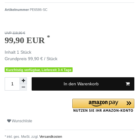
Artikelnummer
PE6586-SC
UVP 119,90 €
*
99,90 EUR
Inhalt
1
Stück
Grundpreis
99,90 € / Stück
Kurzfristig verfügbar, Lieferzeit 3-4 Tage
In den Warenkorb
Wunschliste
* inkl. ges. MwSt. zzgl.
Versandkosten