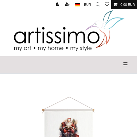
EUR
0,00 EUR
☰