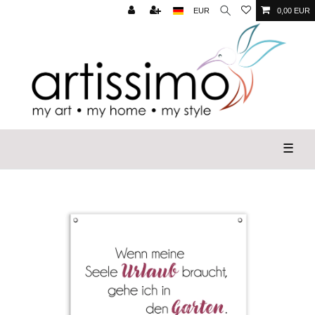
EUR
0,00 EUR
☰