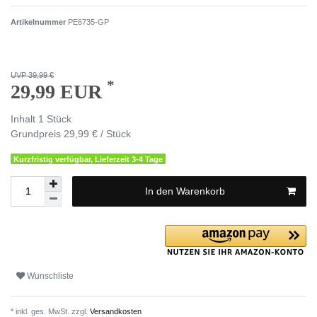
Artikelnummer
PE6735-GP
UVP 39,99 €
*
29,99 EUR
Inhalt
1
Stück
Grundpreis
29,99 € / Stück
Kurzfristig verfügbar, Lieferzeit 3-4 Tage
In den Warenkorb
Wunschliste
* inkl. ges. MwSt. zzgl.
Versandkosten