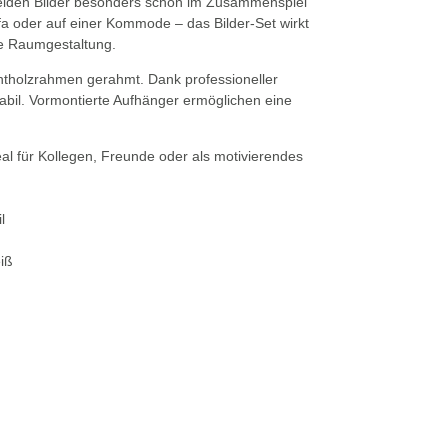
beiden Bilder besonders schön im Zusammenspiel
a oder auf einer Kommode – das Bilder-Set wirkt
nde Raumgestaltung.
htholzrahmen gerahmt. Dank professioneller
tabil. Vormontierte Aufhänger ermöglichen eine
al für Kollegen, Freunde oder als motivierendes
l
iß