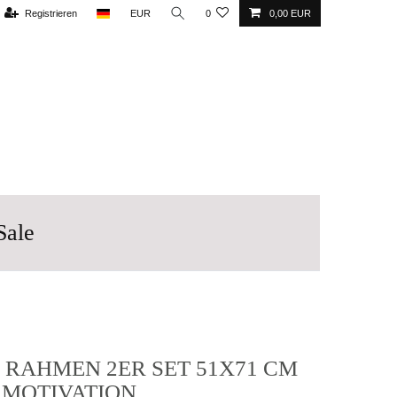
Registrieren
EUR
0
0,00 EUR
Sale
T RAHMEN 2ER SET 51X71 CM
 MOTIVATION