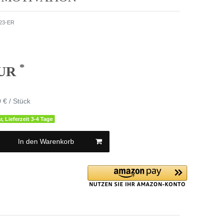
23-ER
*
EUR
 € / Stück
r, Lieferzeit 3-4 Tage
In den Warenkorb