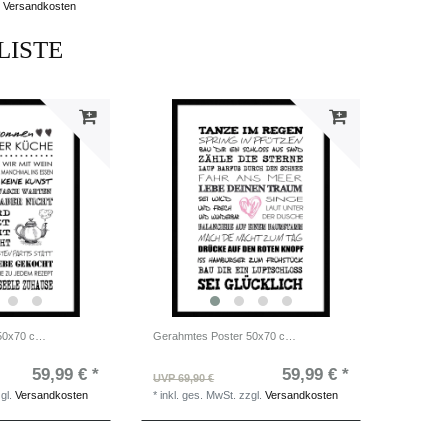
Versandkosten
LISTE
Gerahmtes Poster 50x70 cm / Bild Küche mit Rahmen / Küchenbild
Gerahmtes Poster 50x70 cm / Typografie Bild mit Rahmen / Skandi Deko
59,99 € *
59,99 € *
UVP 69,90 €
gl.
Versandkosten
*
inkl. ges. MwSt.
zzgl.
Versandkosten