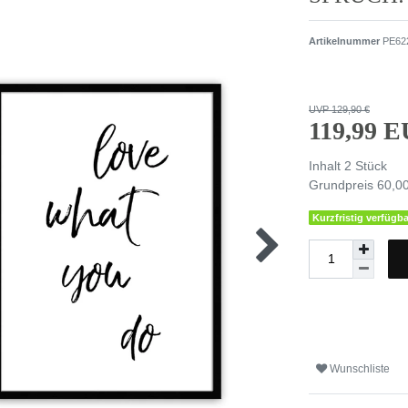
Artikelnummer
PE62
UVP 129,90 €
119,99 
Inhalt
2
Stück
Grundpreis
60,00
Kurzfristig verfügba
Wunschliste