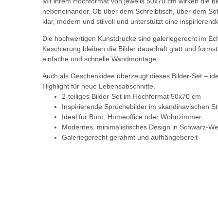
Mit ihrem Hochformat von jeweils 50x70 cm wirken die 
nebeneinander. Ob über dem Schreibtisch, über dem Sof
klar, modern und stilvoll und unterstützt eine inspiriere
Die hochwertigen Kunstdrucke sind galeriegerecht im Ec
Kaschierung bleiben die Bilder dauerhaft glatt und forms
einfache und schnelle Wandmontage.
Auch als Geschenkidee überzeugt dieses Bilder-Set – ide
Highlight für neue Lebensabschnitte.
2-teiliges Bilder-Set im Hochformat 50x70 cm
Inspirierende Sprüchebilder im skandinavischen Sti
Ideal für Büro, Homeoffice oder Wohnzimmer
Modernes, minimalistisches Design in Schwarz-We
Galeriegerecht gerahmt und aufhängebereit