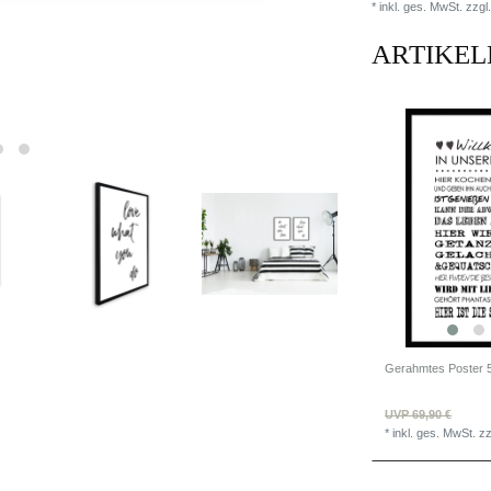
* inkl. ges. MwSt. zzgl.
ARTIKEL
UVP 69,90 €
*
inkl. ges. MwSt.
zz